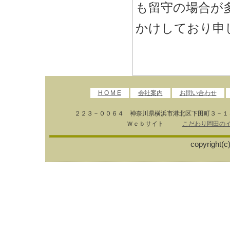
も留守の場合が
かけしており申
H O M E
会社案内
お問い合わせ
２２３－００６４ 神奈川県横浜市港北区下田町３
Ｗｅｂサイト
こだわり岡田の
copyright(c)