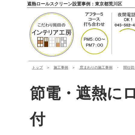
遮熱ロールスクリーン設置事例：東京都荒川区
トップ
＞
施工事例
＞
窓まわりの施工事例
・
間仕切
節電・遮熱に
付