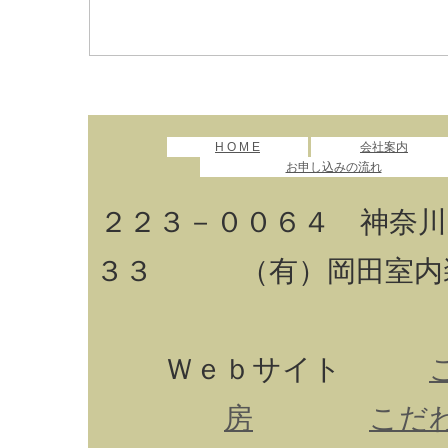
H O M E
会社案内
お申し込みの流れ
２２３－００６４ 神奈川
３３ （有）岡田室内
Ｗｅｂサイト
房
こだわ