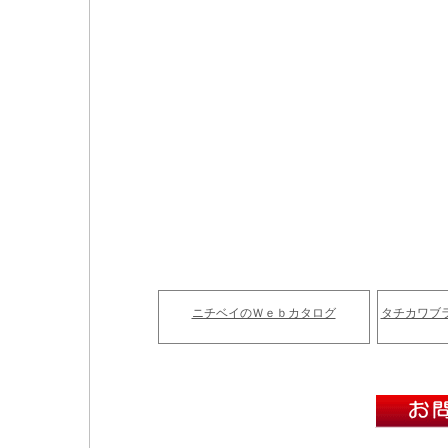
ニチベイのＷｅｂカタログ
タチカワブ